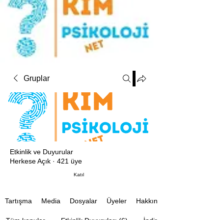
Gruplar
Etkinlik ve Duyurular
Herkese Açık
·
421 üye
Katıl
Media
Dosyalar
Üyeler
Hakkında
Tartışma