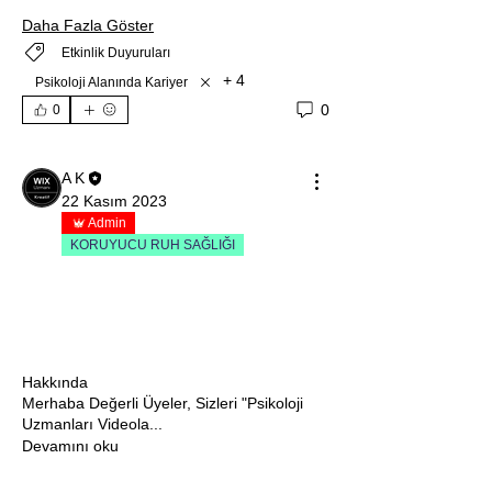
Daha Fazla Göster
Etkinlik Duyuruları
+
4
Psikoloji Alanında Kariyer
0
0
A K
22 Kasım 2023
Admin
KORUYUCU RUH SAĞLIĞI
Hakkında
Merhaba Değerli Üyeler, Sizleri "Psikoloji
Uzmanları Videola
...
Devamını oku