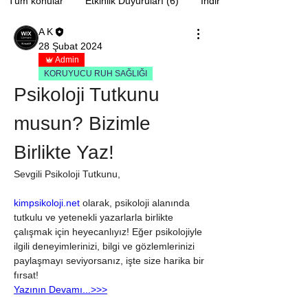
Tüm konular
Etkinlik Duyuruları (6)
İndirimler ve Fırsatlar (5
A K
28 Şubat 2024
Admin
KORUYUCU RUH SAĞLIĞI
Psikoloji Tutkunu 
musun? Bizimle 
Birlikte Yaz!
Sevgili Psikoloji Tutkunu,
kimpsikoloji.net
 olarak, psikoloji alanında 
tutkulu ve yetenekli yazarlarla birlikte 
çalışmak için heyecanlıyız! Eğer psikolojiyle 
ilgili deneyimlerinizi, bilgi ve gözlemlerinizi 
paylaşmayı seviyorsanız, işte size harika bir 
fırsat!
Yazının Devamı...>>>