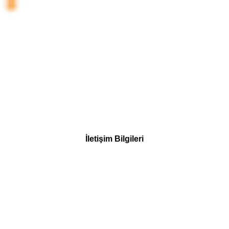
İletişim Bilgileri
© 2023 Kim Psikoloji tarafından desteklenir ve korunur.