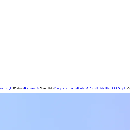
Anasayfa
Eğitimler
Randevu Al
Abonelikler
Kampanya ve İndirimler
Mağaza
İletişim
Blog
SSS
Gruplar
On