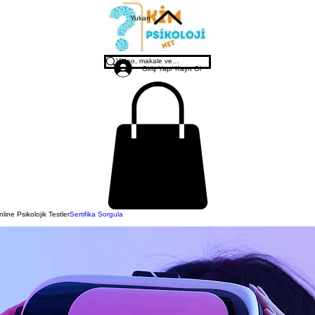
Yukarı
Giriş Yap/ Kayıt Ol
line Psikolojik Testler
Sertifika Sorgula