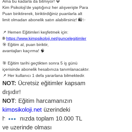
Ama bu kadarla da bitmiyor! 💎
Kim Psikoloji'de yaptığınız her alışverişte Para 
Puan biriktirerek, biriktirdiğiniz puanlarla alt 
limit olmadan abonelik satın alabilirsiniz! 🛍✨
📌 Hemen Eğitimleri keşfetmek için:
🌐 
https://www.kimpsikoloji.net/guncelegitimler
🎯 Eğitim al, puan biriktir, 
avantajları kaçırma! 🧠
🎯 Eğitim tarihi geçtikten sonra 5 iş günü 
içerisinde abonelik hesabınıza tanımlanacaktır.
📌 Her kullanıcı 1 defa yararlana bilmektedir.
NOT:
 Ücretsiz eğitimler kapsam 
dışıdır!
NOT
: Eğitim harcamanızın 
kimpsikoloji.net
 üzerindeki 
hesabınızda toplam 10.000 TL 
ve üzerinde olması 