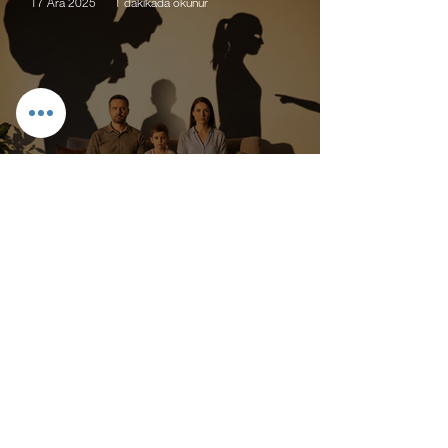
17 Ara 2025
1 dakikada okunur
Psikoloji
Aile İçinde Görünmeyen Roller ve
İlişkisel Etkileri
-
12 Nis 2025
1 dakikada okunur