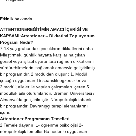
Google Meet
Etkinlik hakkında
ATTENTIONEREĞİTİMİN AMACI İÇERİĞİ VE 
KAPSAMI:Attentioner – Dikkatimi Topluyorum 
Programı Nedir?
7-18 yaş grubundaki çocukların dikkatlerini daha 
iyileştirmek, günlük hayatta karşılarına çıkan 
görsel veya işitsel uyaranlara rağmen dikkatlerini 
sürdürebilmelerini sağlamak amacıyla geliştirilmiş 
bir programıdır. 2 modülden oluşur ; 1. Modül 
çocuğa uygulanan 15 seanslık egzersizler ve 
2.modül; aileler ile yapılan çalışmaları içeren 5 
modüllük aile oturumlarıdır. Bremen Üniversitesi / 
Almanya’da geliştirilmiştir. Nöropsikolojik tabanlı 
bir programdır. Davranışçı terapi elemanlarını 
içerir.
Attentioner Programının Temelleri
2 Temele dayanır; 1- öğrenme psikolojisi 2- 
nöropsikolojik temeller Bu nedenle uygulanan 