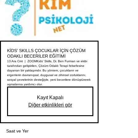
KİDS' SKILLS ÇOCUKLAR İÇİN ÇÖZÜM
ODAKLI BECERİLER EĞİTİMİ
13 Ara Cmt
  |  
ZOOM
Kids' Skills, Dr. Ben Furman ve ekibi
tarafından geliştirilen, Çözüm Odaklı Terapi felsefesine
dayanan bir yaklaşımdır. Bu yöntem, çocukların ve
ergenlerin davranışsal, duygusal ve zihinsel zorluklarını,
sosyal çevrelerinin desteğiyle, yeni becerilere dönüştürerek
aşmalarına yardımcı olur.
Kayıt Kapalı
Diğer etkinlikleri gör
Saat ve Yer