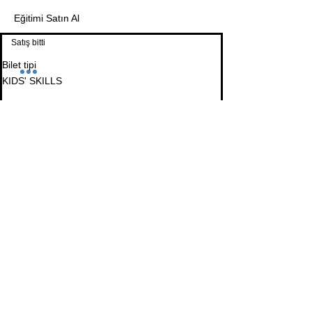
Eğitimi Satın Al
Satış bitti
Bilet tipi
KIDS' SKILLS
Fiyat
₺15.480,00
+₺387,00 bilet hizmet bedeli
Bu Eğitimi Paylaş