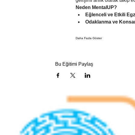
gelişimi anlık olarak takip 
Neden MentalUP?
Eğlenceli ve Etkili Egz
Odaklanma ve Konsant
Daha Fazla Göster
Bu Eğitimi Paylaş