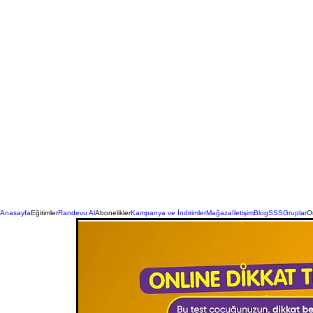
Anasayfa
Eğitimler
Randevu Al
Abonelikler
Kampanya ve İndirimler
Mağaza
İletişim
Blog
SSS
Gruplar
On