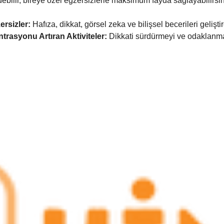
edebilir, bireye özel egzersizlerle maksimum fayda sağlayabilirsin
ersizler:
 Hafıza, dikkat, görsel zeka ve bilişsel becerileri gelişt
rasyonu Artıran Aktiviteler:
 Dikkati sürdürmeyi ve odaklanma