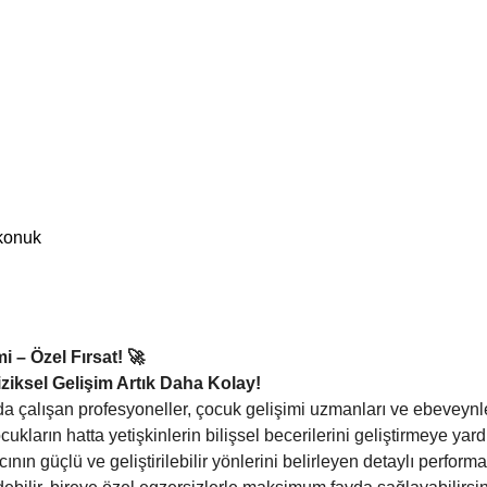
konuk
i – Özel Fırsat! 🚀
iziksel Gelişim Artık Daha Kolay!
a çalışan profesyoneller, çocuk gelişimi uzmanları ve ebeveynler i
kların hatta yetişkinlerin bilişsel becerilerini geliştirmeye yard
ının güçlü ve geliştirilebilir yönlerini belirleyen detaylı perform