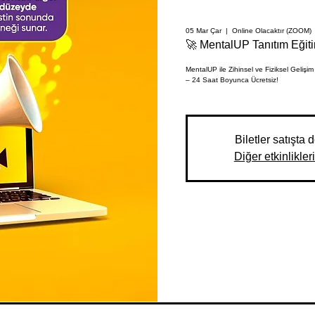
05 Mar Çar
  |  
Online Olacaktır (ZOOM)
🚀 MentalUP Tanıtım Eğit
MentalUP ile Zihinsel ve Fiziksel Gelişi
– 24 Saat Boyunca Ücretsiz!
Biletler satışta d
Diğer etkinlikler