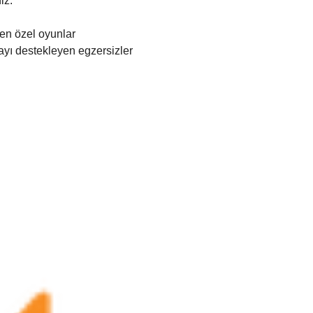
iz.
iren özel oyunlar
yı destekleyen egzersizler