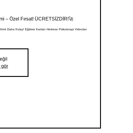
imi – Özel Fırsat! ÜCRETSİZDİR!🚀
m Artık Daha Kolay! Eğitime Katılan Herkese Psikoterapi Videoları
eğil
i gör