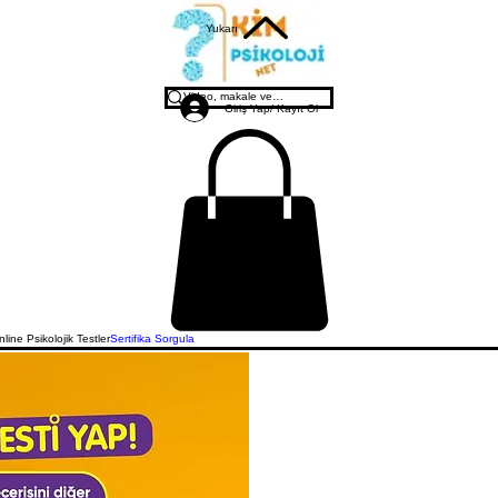
Yukarı
Giriş Yap/ Kayıt Ol
line Psikolojik Testler
Sertifika Sorgula