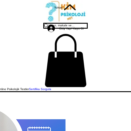
Yukarı
Giriş Yap/ Kayıt Ol
line Psikolojik Testler
Sertifika Sorgula