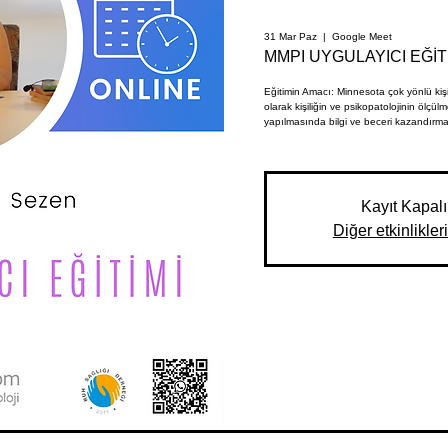
31 Mar Paz
  |  
Google Meet
MMPI UYGULAYICI EĞİT
Eğitimin Amacı: Minnesota çok yönlü kişi
olarak kişiliğin ve psikopatolojinin ölçü
yapılmasında bilgi ve beceri kazandırmak
Kayıt Kapalı
Diğer etkinlikler