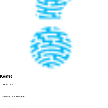
Keşfet
Anasayfa
Psikoterapi Videoları