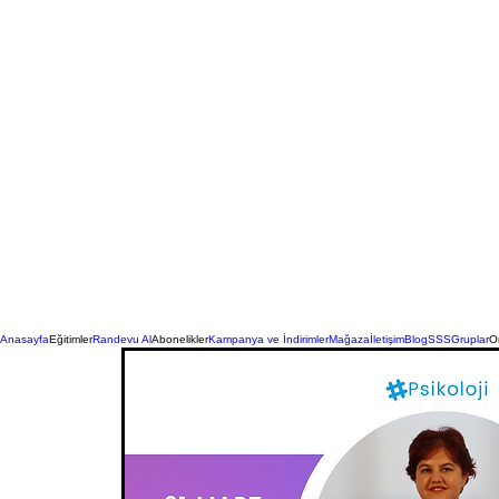
Anasayfa
Eğitimler
Randevu Al
Abonelikler
Kampanya ve İndirimler
Mağaza
İletişim
Blog
SSS
Gruplar
On