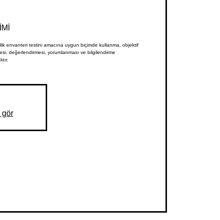
İMİ
lik envanteri testini amacına uygun biçimde kullanma, objektif
lmesi, değerlendirmesi, yorumlanması ve bilgilendirme
tır.
i gör