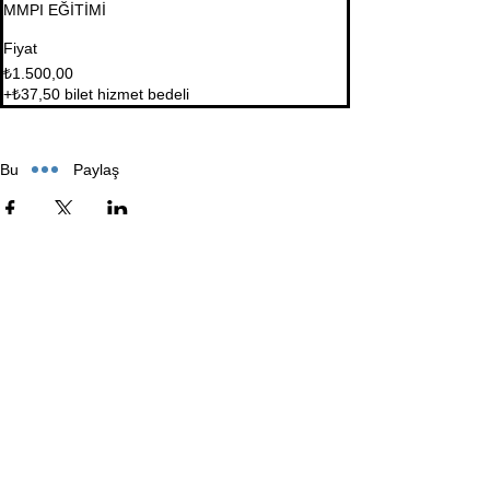
MMPI EĞİTİMİ
Fiyat
₺1.500,00
+₺37,50 bilet hizmet bedeli
Bu Eğitimi Paylaş
İletişim Bilgileri
Masaldan İş Merkezi. A Blok Kat 1 D:5-6 Çamlıca, İstanbul