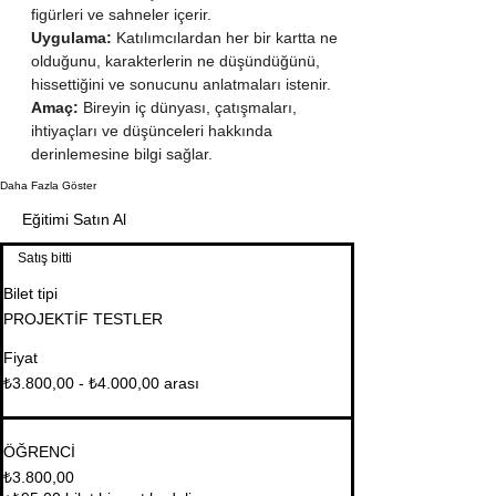
figürleri ve sahneler içerir.
Uygulama:
 Katılımcılardan her bir kartta ne 
olduğunu, karakterlerin ne düşündüğünü, 
hissettiğini ve sonucunu anlatmaları istenir.
Amaç:
 Bireyin iç dünyası, çatışmaları, 
ihtiyaçları ve düşünceleri hakkında 
derinlemesine bilgi sağlar.
Daha Fazla Göster
Eğitimi Satın Al
Satış bitti
Bilet tipi
PROJEKTİF TESTLER
Fiyat
₺3.800,00 - ₺4.000,00 arası
ÖĞRENCİ
₺3.800,00