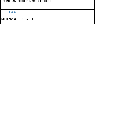
+₺95,00 bilet hizmet bedeli
NORMAL ÜCRET
₺4.000,00
+₺100,00 bilet hizmet bedeli
Bu Eğitimi Paylaş
İletişim Bilgileri