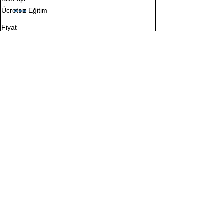
Ücretsiz Eğitim
Fiyat
₺0,00
Bu Eğitimi Paylaş
İletişim Bilgileri
Masaldan İş Merkezi. A Blok Kat 1 D:5-6 Çamlıca, İstanbul
0 532 134 54 32