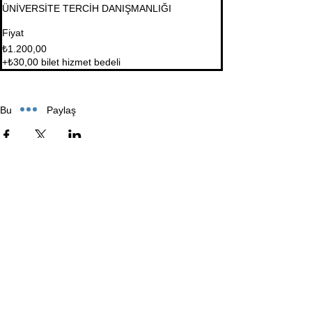
ÜNİVERSİTE TERCİH DANIŞMANLIĞI
Fiyat
₺1.200,00
+₺30,00 bilet hizmet bedeli
Bu Eğitimi Paylaş
İletişim Bilgileri
Masaldan İş Merkezi. A Blok Kat 1 D:5-6 Çamlıca, İstanbul