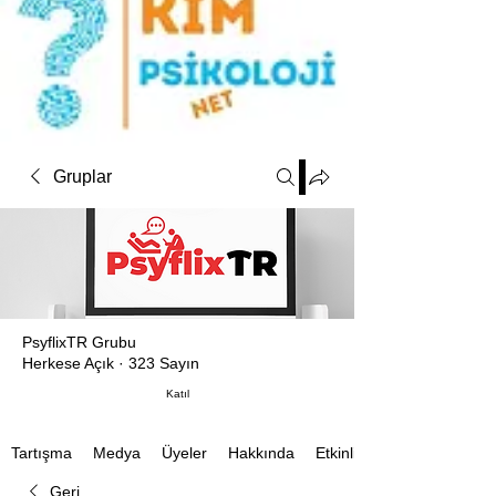
Gruplar
PsyflixTR Grubu
Herkese Açık
·
323 Sayın
Katıl
Medya
Üyeler
Hakkında
Etkinlikler
Tartışma
Geri