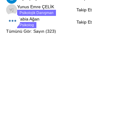
Yunus Emre ÇELİK
Takip Et
Yunus Emre ÇELİK
Psikolojik Danışman
Rabia Ağan
Takip Et
Rabia Ağan
Psikolog
Tümünü Gör: Sayın (323)
İletişim Bilgileri
Masaldan İş Merkezi. A Blok Kat 1 D:5-6 Çamlıca, İstanbul
0 532 134 54 32
kimpsikolojinet@gmail.com
© 2023 Kim Psikoloji tarafından desteklenir ve korunur.