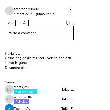
zafercan yumuk
zafercan yumuk
4 Mart 2024
·
gruba katıldı.
0
0
Write a comment...
Hakkında
Gruba hoş geldiniz! Diğer üyelerle bağlantı
kurabilir, günce
...
Devamını oku
Sayın
Mert Çetli
Takip Et
Mert Çetli
Klinik Psikolog
Onur cansız
Takip Et
Onur cansız
Psikolog
Zeynep Ay
Takip Et