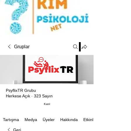
Gruplar
PsyflixTR Grubu
Herkese Açık
·
323 Sayın
Katıl
Medya
Üyeler
Hakkında
Etkinlikler
Tartışma
Geri