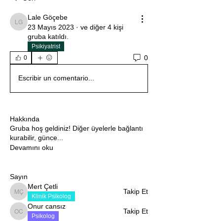
Lale Göçebe
Lale Göçebe
23 Mayıs 2023
·
ve
diğer 4 kişi
gruba katıldı.
Psikiyatrist
0
0
Escribir un comentario...
Hakkında
Gruba hoş geldiniz! Diğer üyelerle bağlantı
kurabilir, günce
...
Devamını oku
Sayın
Mert Çetli
Takip Et
Mert Çetli
Klinik Psikolog
Onur cansız
Takip Et
Onur cansız
Psikolog