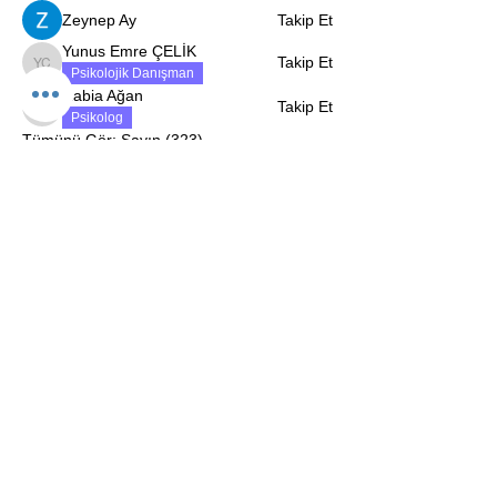
Zeynep Ay
Takip Et
Yunus Emre ÇELİK
Takip Et
Yunus Emre ÇELİK
Psikolojik Danışman
Rabia Ağan
Takip Et
Rabia Ağan
Psikolog
Tümünü Gör: Sayın (323)
İletişim Bilgileri
Masaldan İş Merkezi. A Blok Kat 1 D:5-6 Çamlıca, İstanbul
0 532 134 54 32
kimpsikolojinet@gmail.com
© 2023 Kim Psikoloji tarafından desteklenir ve korunur.