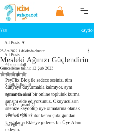
Kaydol
Yazı
All Posts
25 Ara 2022
1 dakikada okunur
All Posts
Mesleki Ağınızı Güçlendirin
Psikopatoloji
Güncelleme tarihi:
12 Şub 2023
5 üzerinden NaN yıldız
Psikoloji
PsyFlix Blog ile sadece sesinizi tüm 
Klinik Psikoloji
dünyaya duyurmakla kalmıyor, aynı 
zamanda aktif bir online topluluk kurma 
Eğitim Tanıtımı
şansını elde ediyorsunuz. Okuyucuların 
Aile Danışmanlığı
sitenize kaydolup üye olmalarına olanak 
psikoloji eğitimi
vermek için Editör kenar çubuğundan 
Uygulama Ekle'ye giderek bir Üye Alanı 
test eğitimi
ekleyin.