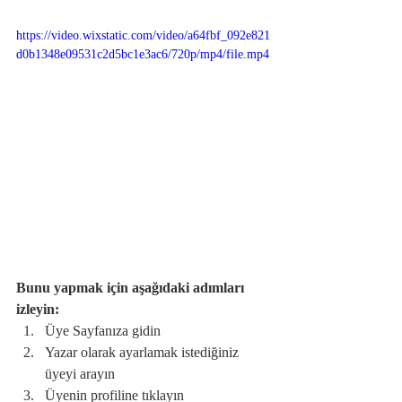
https://video.wixstatic.com/video/a64fbf_092e821
d0b1348e09531c2d5bc1e3ac6/720p/mp4/file.mp4
Bunu yapmak için aşağıdaki adımları 
izleyin:
Üye Sayfanıza gidin
Yazar olarak ayarlamak istediğiniz 
üyeyi arayın
Üyenin profiline tıklayın