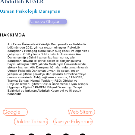
Abdullah KESER
Uzman Psikolojik Danışman
Randevu Oluştur
HAKKIMDA
Ahi Evran Üniversitesi Psikolijik Danışmanlık ve Rehberlik
bölümünden 2011 yılında mezun olmuştur. Psikolojik
danışman / Pedagog olarak uzun süre çocuk ve ergenler il
çalışmıştır. 2020 yılında Yıldız Teknik Üniversitesi Aile
Danışmanlığı eğitimini tamamladıktan sonra; aile
danışmanı ünvanı ile çift ve aileler ile aktif bir çalışma
hayatı olmuştur. 2021 yılında Medeniyet Üniversitesi'nde
yüksek lisansını Aile Danışmanlığı alanında tamamlayarak
Uzman Psikolojik Danışman unvanı ile çocuk, ergen
yetişkin ve çiftlere psikolojik danışmanlık hizmeti vermeye
devam etmektedir. Aldığı eğitimler arasında; * UNICEF;
Travma Sonrası Normal Tepkiler * RSD; Objektif ve
Projektif Testler Eğitimi * Selçuk Üniversitesi; Oyun Terapisi
Uygulayıcı Eğitimi * PAREM; Bilişsel Davranışçı Terapi
Egitimleri de bulunan Abdullah Keser evli ve iki çocuk
babasıdır.
Google
Web Sitem
Doktor Takvimi
Tavsiye Ediyorum