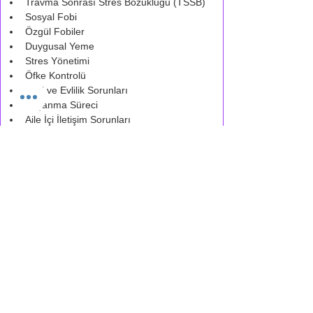
Travma Sonrası Stres Bozukluğu (TSSB)
Sosyal Fobi
Özgül Fobiler
Duygusal Yeme
Stres Yönetimi
Öfke Kontrolü
İlişki ve Evlilik Sorunları
Boşanma Süreci
Aile İçi İletişim Sorunları
Yas ve Kayıp Süreci
Özgüven Eksikliği
Sınav Kaygısı
Bağımlılık
Çocukluk Çağı Travmaları
Ebeveyn Danışmanlığı
Psikosomatik Bozukluklar
Dikkat Eksikliği ve Hiperaktivite (DEHB)
Uyum Sorunları
Çalışma Deneyimim ve
Kimlere Destek